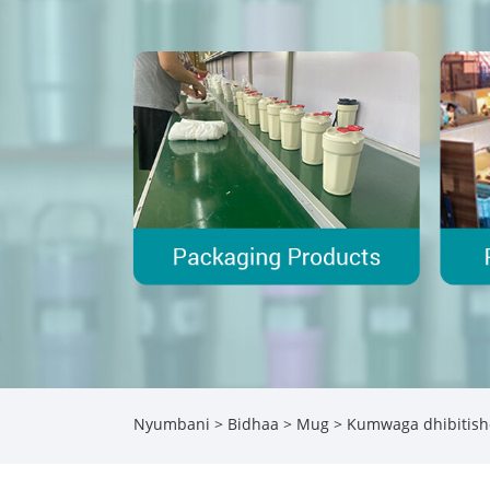
Nyumbani
>
Bidhaa
>
Mug
> Kumwaga dhibitis