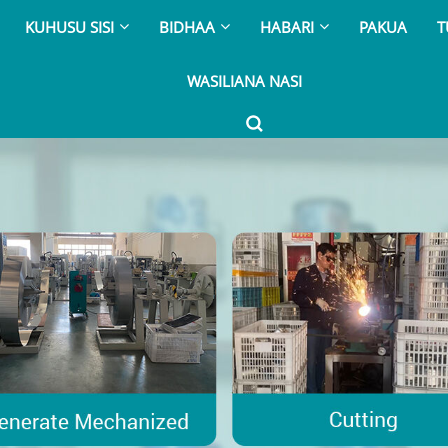
KUHUSU SISI
BIDHAA
HABARI
PAKUA
T
WASILIANA NASI